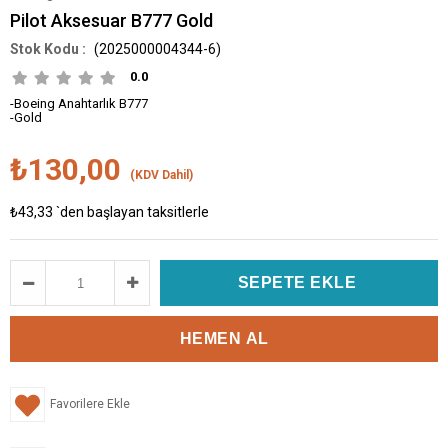
Pilot Aksesuar B777 Gold
(2025000004344-6)
0.0
-Boeing Anahtarlık B777
-Gold
₺130,00
(KDV Dahil)
₺43,33
`den başlayan taksitlerle
Favorilere Ekle